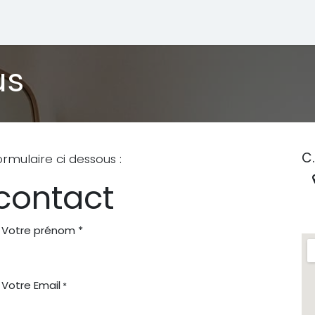
us ?
Les activités
Contactez-nous
Les bourses
Sit
us
C.
ormulaire ci dessous :
 contact
Votre prénom *
Votre Email
*