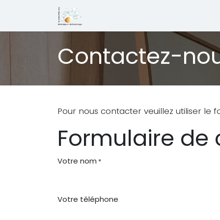
Se rendre au contenu
Page d'accueil
Qui sommes no
Contactez-no
Pour nous contacter veuillez utiliser le f
Formulaire de
Votre nom
*
Votre téléphone