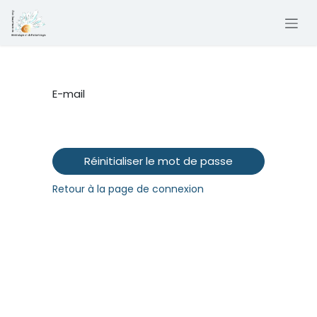
Se rendre au contenu
E-mail
Réinitialiser le mot de passe
Retour à la page de connexion